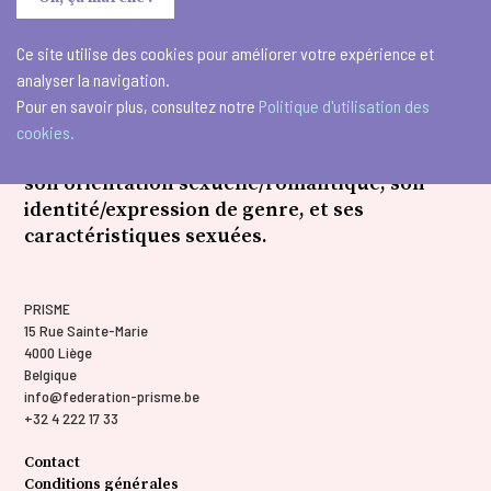
Ce site utilise des cookies pour améliorer votre expérience et
analyser la navigation.
Pour en savoir plus, consultez notre
Politique d'utilisation des
Prisme œuvre pour une société équitable et
cookies.
inclusive pour chacun·e, quelles que soient
son orientation sexuelle/romantique, son
identité/expression de genre, et ses
caractéristiques sexuées.
PRISME
15 Rue Sainte-Marie
4000 Liège
Belgique
info@federation-prisme.be
+32 4 222 17 33
Contact
Conditions générales