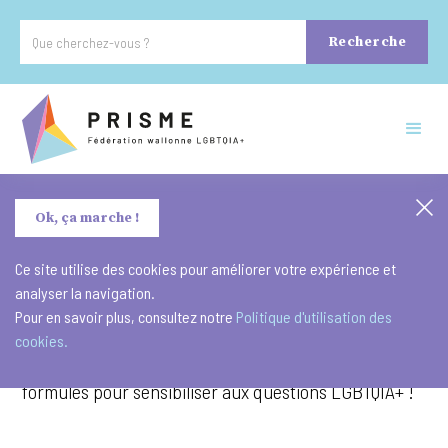
Ok, ça marche !
Ce site utilise des cookies pour améliorer votre expérience et
analyser la navigation.
Milieu scolaire ? Secteur de la jeunesse ? ASBL ?
Pour en savoir plus, consultez notre
Politique d'utilisation des
Entreprises ? Secteur du soin ? Organisations
cookies.
diverses ? La Fédération Prisme propose plusieurs
formules pour sensibiliser aux questions LGBTQIA+ !