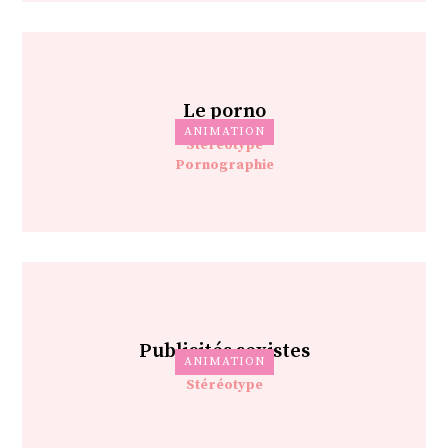
Le porno
ANIMATION
Stéréotype
Pornographie
Publicités sexistes
ANIMATION
Stéréotype