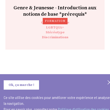
Genre & Jeunesse - Introduction aux
notions de base *prérequis*
FORMATION
Genre&Jeunesse
LGBTQIA+
Stéréotype
Discriminations
Ok, ça marche !
Ce site utilise des cookies pour améliorer votre expérience et analyse
la navigation.
Pour en savoir plus, consultez notre
Politique d'utilisation des cookies.