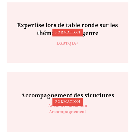
Expertise lors de table ronde sur les
thématiques de genre
FORMATION
LGBTQIA+
Accompagnement des structures
FORMATION
Accueil et inclusion
Accompagnement