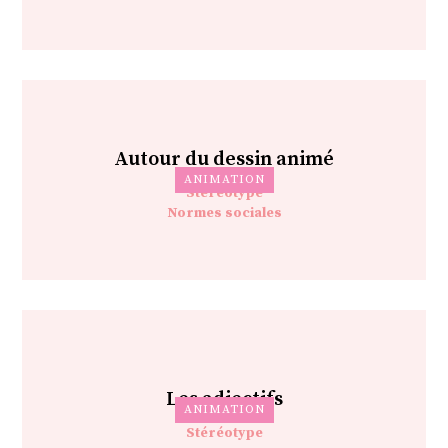
Autour du dessin animé
ANIMATION
Stéréotype
Normes sociales
Les adjectifs
ANIMATION
Stéréotype