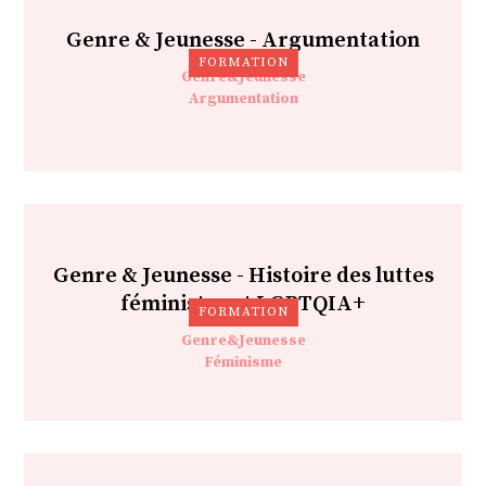
Genre & Jeunesse - Argumentation
FORMATION
Genre&Jeunesse
Argumentation
Genre & Jeunesse - Histoire des luttes
féministes et LGBTQIA+
FORMATION
Genre&Jeunesse
Féminisme