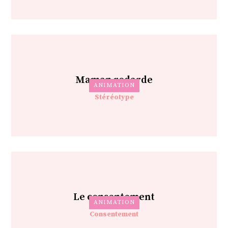
Maman rodarde
ANIMATION
Stéréotype
Le consentement
ANIMATION
Consentement