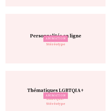
Personnalités en ligne
ANIMATION
Stéréotype
Thématiques LGBTQIA+
ANIMATION
LGBTQIA+
Stéréotype