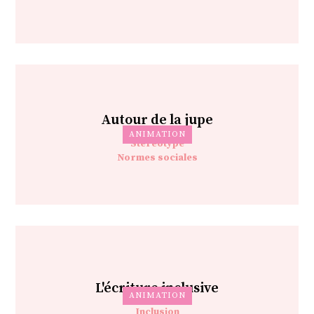
Autour de la jupe
ANIMATION
Stéréotype
Normes sociales
L'écriture inclusive
ANIMATION
Inclusion