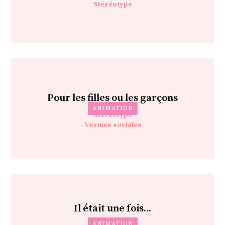
Stéréotype
Pour les filles ou les garçons
ANIMATION
Stéréotype
Normes sociales
Il était une fois...
ANIMATION