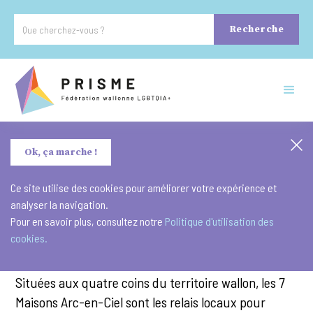
Ok, ça marche !
Ce site utilise des cookies pour améliorer votre expérience et
analyser la navigation.
Pour en savoir plus, consultez notre
Politique d'utilisation des
cookies.
Depuis 2007, la Fédération Prisme rassemble et
représente les Maisons Arc-en-Ciel de Wallonie.
Situées aux quatre coins du territoire wallon, les 7
Maisons Arc-en-Ciel sont les relais locaux pour