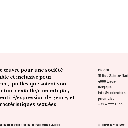
e œuvre pour une société
PRISME
15 Rue Sainte-Mar
ble et inclusive pour
4000 Liège
n·e, quelles que soient son
Belgique
tation sexuelle/romantique,
info@federation-
entité/expression de genre, et
prisme.be
aractéristiques sexuées.
+32 4 222 17 33
 de la Région Wallonne et de la Fédération Wallonie-Bruxelles
© Fédération Prisme 2024