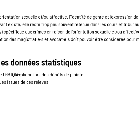
orientation sexuelle et/ou affective, l’identité de genre et l’expression d
vant existe, elle reste trop peu souvent retenue dans les cours et tribuna
spécifique aux crimes en raison de l’orientation sexuelle et/ou affectiv
rmation des magistrat·e·s et avocat·e·s doit pouvoir être considérée pour 
des données statistiques
re LGBTQIA+phobe lors des dépôts de plainte ;
ques issues de ces relevés.