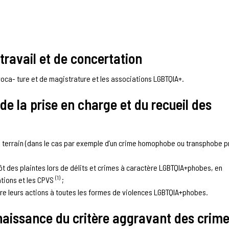
travail et de concertation
avoca- ture et de magistrature et les associations LGBTQIA+.
de la prise en charge et du recueil des
e terrain (dans le cas par exemple d’un crime homophobe ou transphobe p
ôt des plaintes lors de délits et crimes à caractère LGBTQIA+phobes, en
(1)
ations et les CPVS
;
re leurs actions à toutes les formes de violences LGBTQIA+phobes.
naissance du critère aggravant des crime