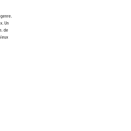
e genre.
ux. Un
e, de
mieux