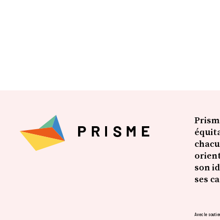
https://cpvs.belgium.be/fr
Prism
équita
chacu
orien
son id
ses c
Avec le soutien