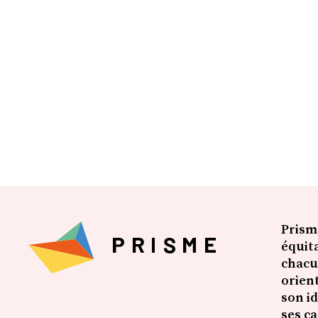
Prism
équita
chacu
orien
son id
ses c